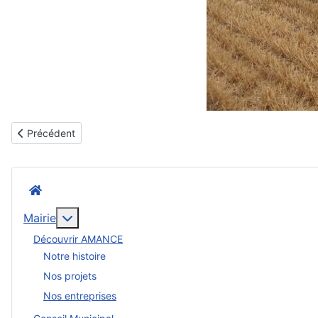
Article précédent : Ets DROUILLY - Poterie d’Amance : poterie, tu
Précédent
Accueil
En savoir plus : Mairie
Mairie
Découvrir AMANCE
Notre histoire
Nos projets
Nos entreprises