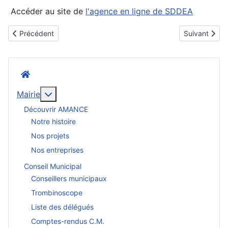
Accéder au site de
l'agence en ligne de SDDEA
Article précédent : Électricité
Article suiva
Précédent
Suivant
Accueil
En savoir plus : Mairie
Mairie
Découvrir AMANCE
Notre histoire
Nos projets
Nos entreprises
Conseil Municipal
Conseillers municipaux
Trombinoscope
Liste des délégués
Comptes-rendus C.M.