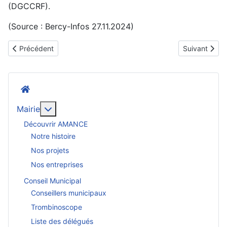
(DGCCRF).
(Source : Bercy-Infos 27.11.2024)
Article précédent : Livraison : quels sont vos droits ?
Article suiva
Précédent
Suivant
Accueil
En savoir plus : Mairie
Mairie
Découvrir AMANCE
Notre histoire
Nos projets
Nos entreprises
Conseil Municipal
Conseillers municipaux
Trombinoscope
Liste des délégués