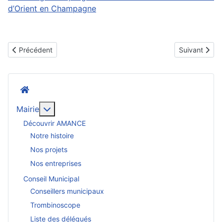
d’Orient en Champagne
Article précédent : Fin d'année scolaire pour nos écoliers
Article suiva
Précédent
Suivant
Accueil
En savoir plus : Mairie
Mairie
Découvrir AMANCE
Notre histoire
Nos projets
Nos entreprises
Conseil Municipal
Conseillers municipaux
Trombinoscope
Liste des délégués