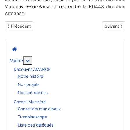
Vendeuvre-sur-Barse et reprendre la RD443 direction
Armance.
Article précédent : Baisse des taux : l'occasion de revoir votre cr
Article suiva
Précédent
Suivant
Accueil
En savoir plus : Mairie
Mairie
Découvrir AMANCE
Notre histoire
Nos projets
Nos entreprises
Conseil Municipal
Conseillers municipaux
Trombinoscope
Liste des délégués