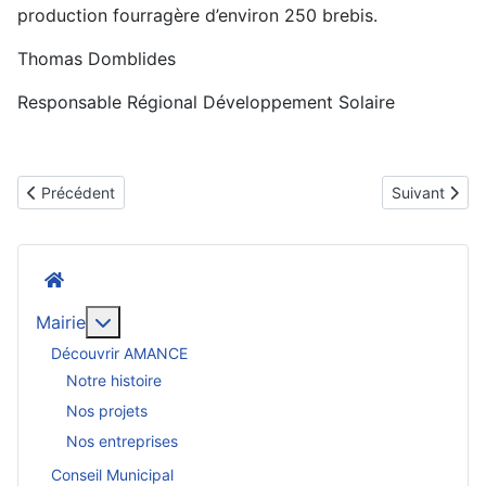
production fourragère d’environ 250 brebis.
Thomas Domblides
Responsable Régional Développement Solaire
Article précédent : Soirée Choucroute à Amance en concert ave
Article suiva
Précédent
Suivant
Accueil
En savoir plus : Mairie
Mairie
Découvrir AMANCE
Notre histoire
Nos projets
Nos entreprises
Conseil Municipal