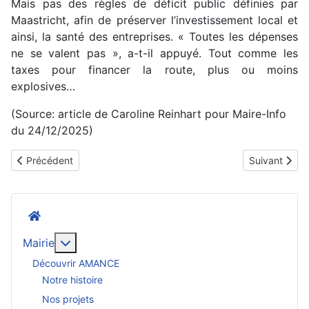
Mais pas des règles de déficit public définies par
Maastricht, afin de préserver l’investissement local et
ainsi, la santé des entreprises. « Toutes les dépenses
ne se valent pas », a-t-il appuyé. Tout comme les
taxes pour financer la route, plus ou moins
explosives…
(Source: article de Caroline Reinhart pour Maire-Info
du 24/12/2025)
Article précédent : Titres-restaurant : la liste des produits pouv
Article suiva
Précédent
Suivant
Accueil
En savoir plus : Mairie
Mairie
Découvrir AMANCE
Notre histoire
Nos projets